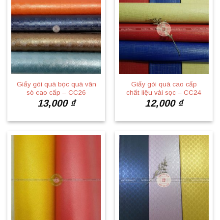
Giấy gói quà bọc quà vân
Giấy gói quà cao cấp
sò cao cấp – CC26
chất liệu vải sọc – CC24
13,000
₫
12,000
₫