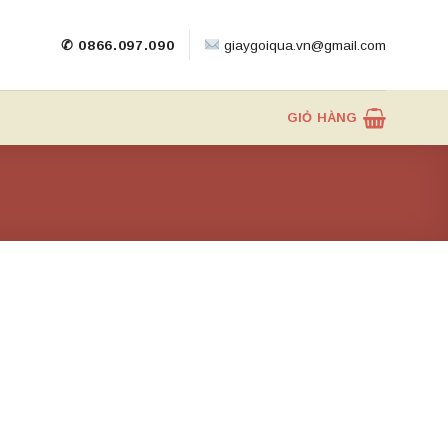
✆ 0866.097.090
giaygoiqua.vn@gmail.com
GIỎ HÀNG