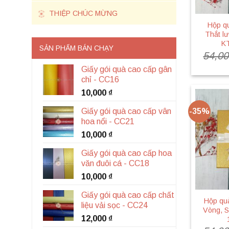
THIỆP CHÚC MỪNG
Hộp q
Thắt l
K
SẢN PHẨM BÁN CHẠY
54,0
Giấy gói quà cao cấp gân
chỉ - CC16
10,000
₫
Giấy gói quà cao cấp vân
-35%
hoa nổi - CC21
10,000
₫
Giấy gói quà cao cấp hoa
văn đuôi cá - CC18
10,000
₫
Giấy gói quà cao cấp chất
Hộp qu
liệu vải sọc - CC24
Vòng, S
12,000
₫