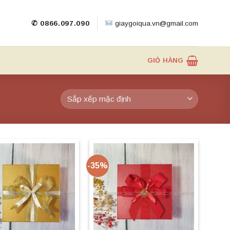
✆ 0866.097.090
giaygoiqua.vn@gmail.com
GIỎ HÀNG
-35%