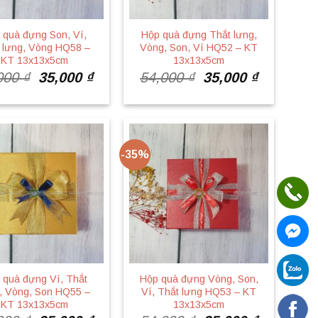
 quà đựng Son, Ví,
Hộp quà đựng Thắt lưng,
 lưng, Vòng HQ58 –
Vòng, Son, Ví HQ52 – KT
KT 13x13x5cm
13x13x5cm
Giá
Giá
Giá
Giá
000
₫
35,000
₫
54,000
₫
35,000
₫
gốc
hiện
gốc
hiện
là:
tại
là:
tại
54,000 ₫.
là:
54,000 ₫.
là:
35,000 ₫.
35,000 ₫.
-35%
 quà đựng Ví, Thắt
Hộp quà đựng Vòng, Son,
, Vòng, Son HQ55 –
Ví, Thắt lưng HQ53 – KT
KT 13x13x5cm
13x13x5cm