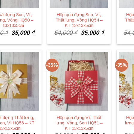
uà đựng Son, Ví,
Hộp quà đựng Son, Ví,
Hộp
ưng, Vòng HQ50 –
Thắt lưng, Vòng HQ54 –
Thắt
T 13x13x5cm
KT 13x13x5cm
Giá
Giá
Giá
Giá
00
₫
35,000
₫
54,000
₫
35,000
₫
54,
gốc
hiện
gốc
hiện
là:
tại
là:
tại
54,000 ₫.
là:
54,000 ₫.
là:
35,000 ₫.
35,000 ₫.
-35%
-35%
à đựng Thắt lưng,
Hộp quà đựng Ví, Thắt
Hộp
on, Ví HQ56 – KT
lưng, Vòng, Son HQ51 –
lưng
13x13x5cm
KT 13x13x5cm