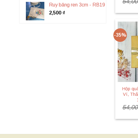
54,0
Ruy băng ren 3cm - RB19
2,500
₫
-35%
Hộp quà
Ví, Th
54,0