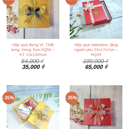
Hộp quà đựng Ví, Thắt
Hộp quà Valentine, tặng
lưng, Vòng, Son HQ55 –
người yêu 23x17x7cm –
KT 13x13x5cm
HQ24
54,000
₫
100,000
₫
Giá
Giá
Giá
Giá
35,000
₫
65,000
₫
gốc
hiện
gốc
hiện
là:
tại
là:
tại
54,000 ₫.
là:
100,000 ₫.
là:
35,000 ₫.
65,000 ₫
-35%
-35%