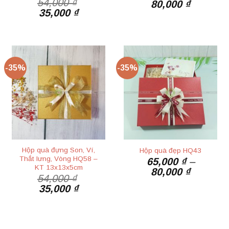
54,000
₫
Giá
Giá
80,000
₫
Giá
Giá
35,000
₫
gốc
hiện
gốc
hiện
là:
tại
là:
tại
123,000 ₫.
là:
54,000 ₫.
là:
80,000 ₫
35,000 ₫.
-35%
-35%
Hộp quà đựng Son, Ví,
Hộp quà đẹp HQ43
Thắt lưng, Vòng HQ58 –
65,000
₫
–
KT 13x13x5cm
Khoảng
80,000
₫
54,000
₫
giá:
Giá
Giá
35,000
₫
từ
gốc
hiện
65,000 ₫
là:
tại
đến
54,000 ₫.
là:
80,000 ₫