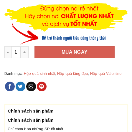
là:
tại
123,000 ₫.
là:
80,000 ₫.
Hộp đựng quà tặng loại lớn HQ14 – Kích thước 30x20x10 số 
MUA NGAY
Danh mục:
Hộp quà sinh nhật
,
Hộp quà tặng đẹp
,
Hộp quà Valentine
Chính sách sản phẩm
Chính sách sản phẩm
Chỉ chọn bán những SP tốt nhất