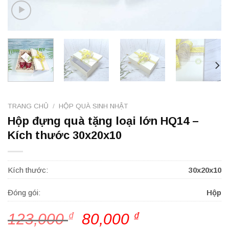
TRANG CHỦ
/
HỘP QUÀ SINH NHẬT
Hộp đựng quà tặng loại lớn HQ14 –
Kích thước 30x20x10
Kích thước:
30x20x10
Đóng gói:
Hộp
123,000
₫
Giá
80,000
₫
Giá
gốc
hiện