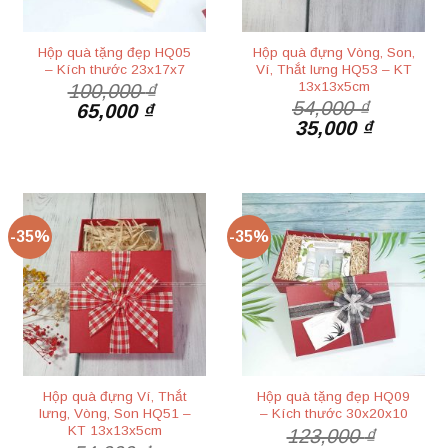
Hộp quà tặng đẹp HQ05
Hộp quà đựng Vòng, Son,
– Kích thước 23x17x7
Ví, Thắt lưng HQ53 – KT
13x13x5cm
100,000
₫
54,000
₫
Giá
Giá
65,000
₫
Giá
Giá
35,000
₫
gốc
hiện
gốc
hiện
là:
tại
là:
tại
100,000 ₫.
là:
54,000 ₫.
là:
65,000 ₫.
35,000 ₫
-35%
-35%
Hộp quà đựng Ví, Thắt
Hộp quà tặng đẹp HQ09
lưng, Vòng, Son HQ51 –
– Kích thước 30x20x10
KT 13x13x5cm
123,000
₫