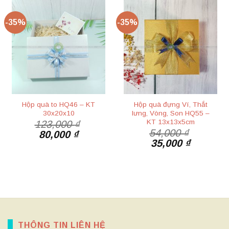
80,000 ₫.
-35%
-35%
Hộp quà to HQ46 – KT
Hộp quà đựng Ví, Thắt
30x20x10
lưng, Vòng, Son HQ55 –
KT 13x13x5cm
123,000
₫
54,000
₫
Giá
Giá
80,000
₫
Giá
Giá
35,000
₫
gốc
hiện
gốc
hiện
là:
tại
là:
tại
123,000 ₫.
là:
54,000 ₫.
là:
80,000 ₫.
35,000 ₫
THÔNG TIN LIÊN HỆ