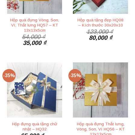
Hộp quà đựng Vòng, Son,
Hộp quà tặng đẹp HQ08
Ví, Thắt lưng HQ57 – KT
– Kích thước 30x20x10
13x13x5cm
123,000
₫
54,000
₫
Giá
Giá
80,000
₫
Giá
Giá
35,000
₫
gốc
hiện
gốc
hiện
là:
tại
là:
tại
123,000 ₫.
là:
54,000 ₫.
là:
80,000 ₫
35,000 ₫.
-35%
-35%
Hộp đựng quà tặng chữ
Hộp quà đựng Thắt lưng,
nhật – HQ32
Vòng, Son, Ví HQ56 – KT
13x13x5cm