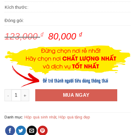
Kích thước:
Đóng gói:
123,000
₫
Giá
80,000
₫
Giá
gốc
hiện
là:
tại
123,000 ₫.
là:
80,000 ₫.
Hộp quà tặng đẹp HQ04 - Kích thước 30x20x10 số lượng
MUA NGAY
Danh mục:
Hộp quà sinh nhật
,
Hộp quà tặng đẹp