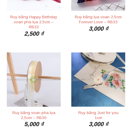
Ruy băng Happy Birthday
Ruy băng lụa voan 2,5cm
voan pha lụa 2,5cm –
Forever Love – RB33
RB32
3,000
₫
2,500
₫
Ruy băng voan pha lụa
Ruy băng Just for you
2,5cm – RB30
1cm
5,000
₫
3,000
₫