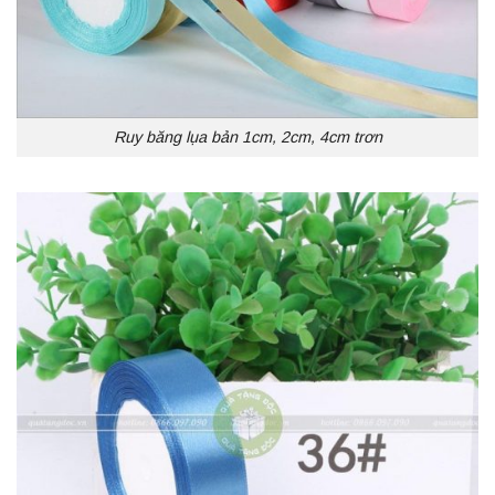
Ruy băng lụa bản 1cm, 2cm, 4cm trơn