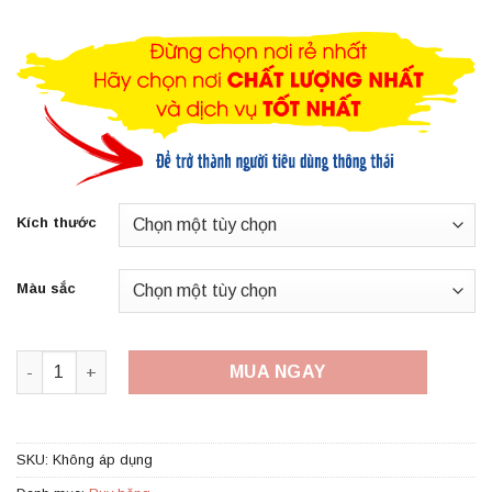
1,000 ₫
đến
3,000 ₫
Kích thước
Màu sắc
Ruy băng lụa bản 1cm, 2cm, 4cm trơn số lượng
MUA NGAY
SKU:
Không áp dụng