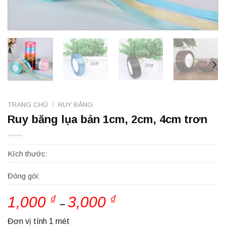
TRANG CHỦ
/
RUY BĂNG
Ruy băng lụa bản 1cm, 2cm, 4cm trơn
Kích thước:
Đóng gói:
1,000
₫
3,000
₫
Khoảng
–
giá:
từ
Đơn vị tính 1 mét