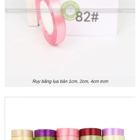
Ruy băng lụa bản 1cm, 2cm, 4cm trơn