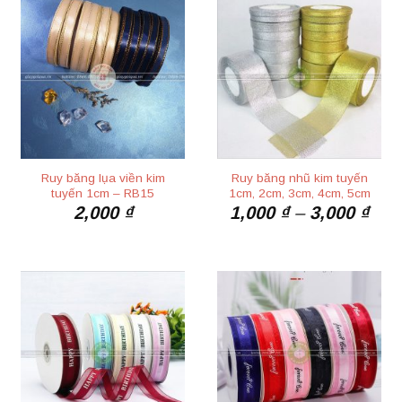
Ruy băng lụa viền kim
Ruy băng nhũ kim tuyến
tuyến 1cm – RB15
1cm, 2cm, 3cm, 4cm, 5cm
Kho
2,000
₫
1,000
₫
–
3,000
₫
giá:
từ
1,00
đến
3,00