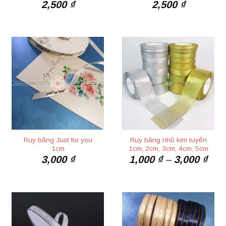
2,500
₫
2,500
₫
Ruy băng Just for you
Ruy băng nhũ kim tuyến
1cm
1cm, 2cm, 3cm, 4cm, 5cm
Kho
3,000
₫
1,000
₫
–
3,000
₫
giá:
từ
1,00
đến
3,00