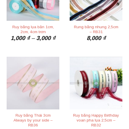
Ruy băng lụa bản 1cm,
Rung băng nhung 2,5cm
2cm, 4cm trơn
– RB31
Khoảng
1,000
₫
–
3,000
₫
8,000
₫
giá:
từ
1,000 ₫
đến
3,000 ₫
Ruy băng Thái 3cm
Ruy băng Happy Birthday
Always by your side –
voan pha lụa 2,5cm –
RB36
RB32