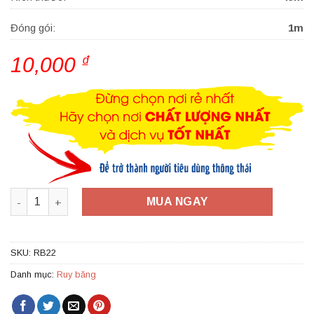
Đóng gói:
1m
10,000
₫
Ruy băng thô viền ren 4cm - RB22 số lượng
MUA NGAY
SKU:
RB22
Danh mục:
Ruy băng