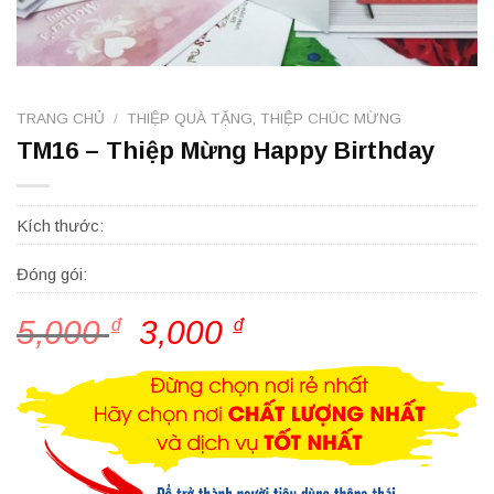
TRANG CHỦ
/
THIỆP QUÀ TẶNG, THIỆP CHÚC MỪNG
TM16 – Thiệp Mừng Happy Birthday
Kích thước:
Đóng gói:
5,000
₫
Giá
3,000
₫
Giá
gốc
hiện
là:
tại
5,000 ₫.
là:
3,000 ₫.