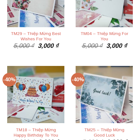
TM29 – Thiệp Mừng Best
TM04 – Thiệp Mừng For
Wishes For You
You
Giá
Giá
Giá
Giá
5,000
₫
3,000
₫
5,000
₫
3,000
₫
gốc
hiện
gốc
hiện
là:
tại
là:
tại
5,000 ₫.
là:
5,000 ₫.
là:
3,000 ₫.
3,00
-40%
-40%
TM18 – Thiệp Mừng
TM25 – Thiệp Mừng
Happy Birthday To You
Good Luck