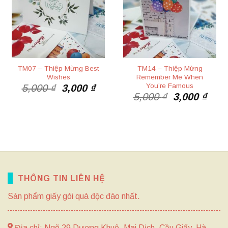
TM07 – Thiệp Mừng Best
TM14 – Thiệp Mừng
Wishes
Remember Me When
You’re Famous
Giá
Giá
5,000
₫
3,000
₫
Giá
Giá
5,000
₫
3,000
₫
gốc
hiện
gốc
hiện
là:
tại
là:
tại
5,000 ₫.
là:
5,000 ₫.
là:
3,000 ₫.
3,00
THÔNG TIN LIÊN HỆ
Sản phẩm giấy gói quà độc đáo nhất.
Địa chỉ: Ngõ 29 Dương Khuê, Mai Dịch, Cầu Giấy, Hà