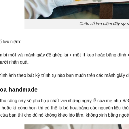
Cuốn sổ lưu niệm đầy sự s
ổ lưu niệm:
n bị một vài mảnh giấy để ghép lại + một ít keo hoặc băng dính 
gười nhận quà.
ình ảnh theo bất kỳ trình tự nào bạn muốn trên các mảnh giấy đ
 hoa handmade
thủ công này sẽ phù hợp nhất với những ngày lễ của mẹ như 8/3,
 hoặc kì công hơn thì có thể là bó hoa bằng các nguyên liệu th
của bạn thì cho dù nó không khéo léo lắm, không xinh bằng ngoài