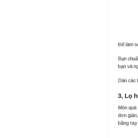
Để làm s
Bạn chuẩ
bạn và n
Dán các h
3, Lọ
Món quà 
đơn giản,
bằng tay 