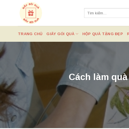
Chuyển
đến
Tìm
kiếm:
nội
dung
TRANG CHỦ
GIẤY GÓI QUÀ
HỘP QUÀ TẶNG ĐẸP
Cách làm quà