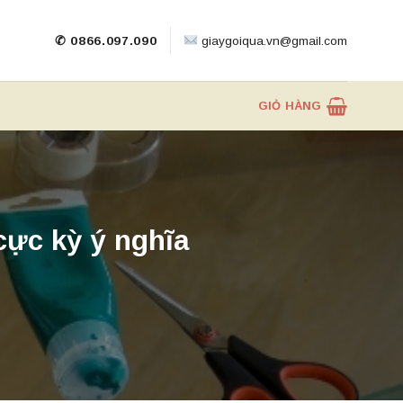
✆ 0866.097.090
giaygoiqua.vn@gmail.com
GIỎ HÀNG
ực kỳ ý nghĩa