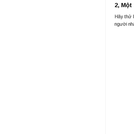
2, Một
Hãy thử 
người nh