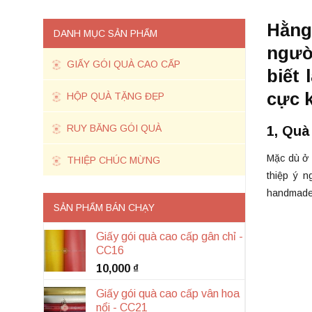
Hằng
DANH MỤC SẢN PHẨM
ngườ
GIẤY GÓI QUÀ CAO CẤP
biết
cực 
HỘP QUÀ TẶNG ĐẸP
RUY BĂNG GÓI QUÀ
1, Quà
Mặc dù ở
THIỆP CHÚC MỪNG
thiệp ý n
handmade 
SẢN PHẨM BÁN CHẠY
Giấy gói quà cao cấp gân chỉ -
CC16
10,000
₫
Giấy gói quà cao cấp vân hoa
nổi - CC21