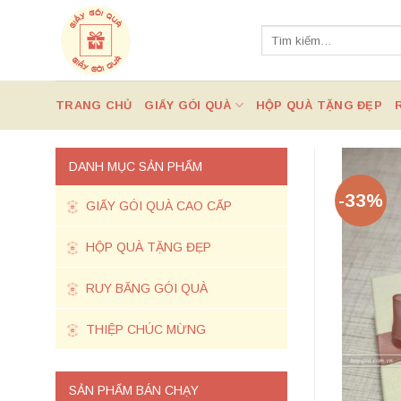
Chuyển
đến
Tìm
kiếm:
nội
dung
TRANG CHỦ
GIẤY GÓI QUÀ
HỘP QUÀ TẶNG ĐẸP
DANH MỤC SẢN PHẨM
-33%
GIẤY GÓI QUÀ CAO CẤP
HỘP QUÀ TẶNG ĐẸP
RUY BĂNG GÓI QUÀ
THIỆP CHÚC MỪNG
SẢN PHẨM BÁN CHẠY