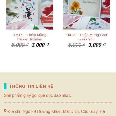
TM16 – Thiệp Mừng
TM12 – Thiệp Mừng God
Happy Birthday
Bless You
Giá
Giá
Giá
Giá
5,000
₫
3,000
₫
5,000
₫
3,000
₫
gốc
hiện
gốc
hiện
là:
tại
là:
tại
5,000 ₫.
là:
5,000 ₫.
là:
3,000 ₫.
3,00
THÔNG TIN LIÊN HỆ
Sản phẩm giấy gói quà độc đáo nhất.
Địa chỉ: Ngõ 29 Dương Khuê, Mai Dịch, Cầu Giấy, Hà