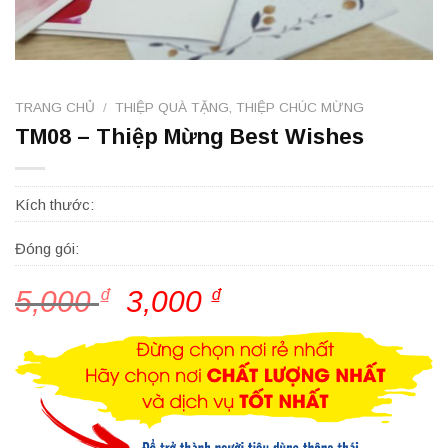
TRANG CHỦ
/
THIỆP QUÀ TẶNG, THIỆP CHÚC MỪNG
TM08 – Thiệp Mừng Best Wishes
Kích thước:
Đóng gói:
5,000
₫
Giá
3,000
₫
Giá
gốc
hiện
là:
tại
5,000 ₫.
là:
3,000 ₫.