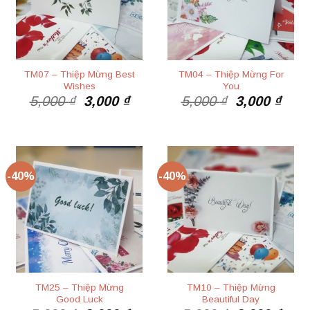
TM07 – Thiệp Mừng Best
TM04 – Thiệp Mừng For
Wishes
You
Giá
Giá
Giá
Giá
5,000
₫
3,000
₫
5,000
₫
3,000
₫
gốc
hiện
gốc
hiện
là:
tại
là:
tại
5,000 ₫.
là:
5,000 ₫.
là:
3,000 ₫.
3,00
-40%
-40%
TM25 – Thiệp Mừng
TM10 – Thiệp Mừng
Good Luck
Beautiful Day