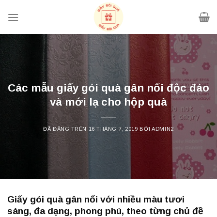
Chuyển
đến
nội
dung
Các mẫu giấy gói quà gân nổi độc đáo
và mới lạ cho hộp quà
ĐÃ ĐĂNG TRÊN
16 THÁNG 7, 2019
BỞI
ADMIN2
Giấy gói quà gân nổi với nhiều màu tươi
sáng, đa dạng, phong phú, theo từng chủ đề