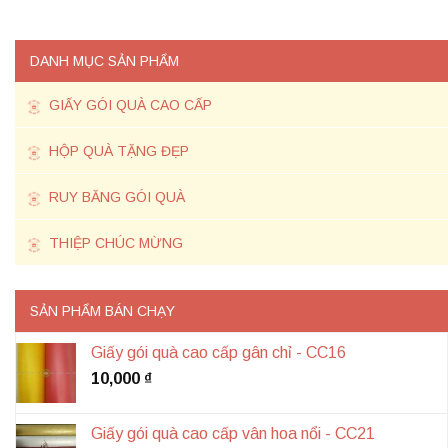
DANH MỤC SẢN PHẨM
GIẤY GÓI QUÀ CAO CẤP
HỘP QUÀ TẶNG ĐẸP
RUY BĂNG GÓI QUÀ
THIỆP CHÚC MỪNG
SẢN PHẨM BÁN CHẠY
Giấy gói quà cao cấp gân chỉ - CC16
10,000
₫
Giấy gói quà cao cấp vân hoa nổi - CC21