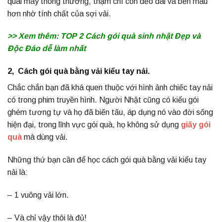
quai mây thông thường, thậm chí còn dẻo dai và bền màu
hơn nhờ tính chất của sợi vải.
>> Xem thêm:
TOP 2 Cách gói quà sinh nhật Đẹp và
Độc Đáo dễ làm nhất
2, Cách gói quà bằng vải kiểu tay nải.
Chắc chắn bạn đã khá quen thuộc với hình ảnh chiếc tay nải
có trong phim truyền hình. Người Nhật cũng có kiểu gói
ghém tương tự và họ đã biến tấu, áp dụng nó vào đời sống
hiện đại, trong lĩnh vực gói quà, họ không sử dụng
giấy gói
quà
mà dùng vải.
Những thứ bạn cần để học cách gói quà bằng vải kiểu tay
nải là:
– 1 vuông vải lớn.
– Và chỉ vậy thôi là đủ!