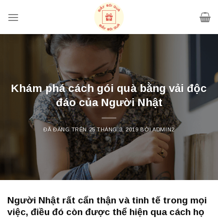
Chuyển
đến
nội
dung
Khám phá cách gói quà bằng vải độc
đáo của Người Nhật
ĐÃ ĐĂNG TRÊN
25 THÁNG 3, 2019
BỞI
ADMIN2
Người Nhật rất cẩn thận và tinh tế trong mọi
việc, điều đó còn được thể hiện qua cách họ