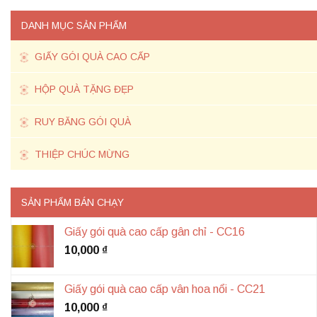
DANH MỤC SẢN PHẨM
GIẤY GÓI QUÀ CAO CẤP
HỘP QUÀ TẶNG ĐẸP
RUY BĂNG GÓI QUÀ
THIỆP CHÚC MỪNG
SẢN PHẨM BÁN CHẠY
Giấy gói quà cao cấp gân chỉ - CC16
10,000
₫
Giấy gói quà cao cấp vân hoa nổi - CC21
10,000
₫