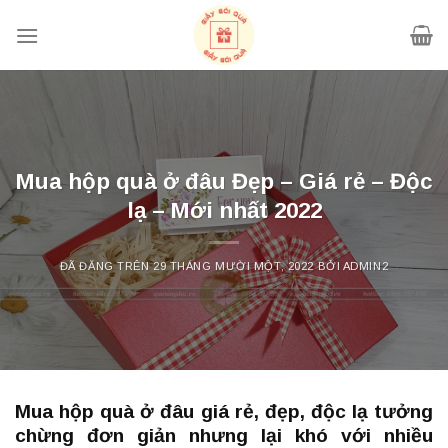
Chuyển
đến
nội
dung
Mua hộp quà ở đâu Đẹp – Giá rẻ – Độc
lạ – Mới nhất 2022
ĐÃ ĐĂNG TRÊN
29 THÁNG MƯỜI MỘT, 2022
BỞI
ADMIN2
Mua hộp quà ở đâu giá rẻ, đẹp, độc lạ tưởng
chừng đơn giản nhưng lại khó với nhiều