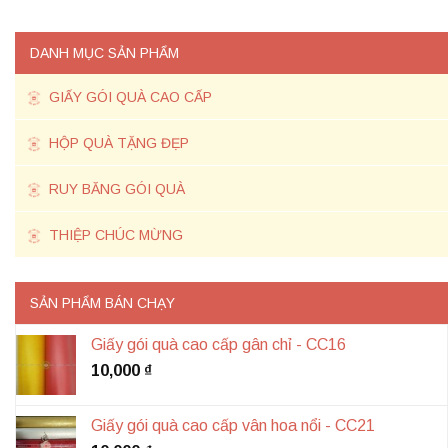
DANH MỤC SẢN PHẨM
GIẤY GÓI QUÀ CAO CẤP
HỘP QUÀ TẶNG ĐẸP
RUY BĂNG GÓI QUÀ
THIỆP CHÚC MỪNG
SẢN PHẨM BÁN CHẠY
Giấy gói quà cao cấp gân chỉ - CC16
10,000
₫
Giấy gói quà cao cấp vân hoa nổi - CC21