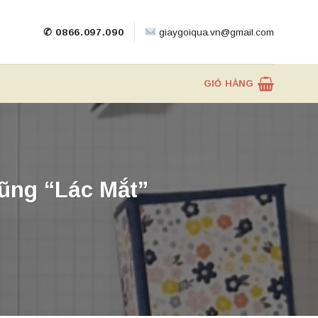
✆ 0866.097.090
giaygoiqua.vn@gmail.com
GIỎ HÀNG
ũng “Lác Mắt”