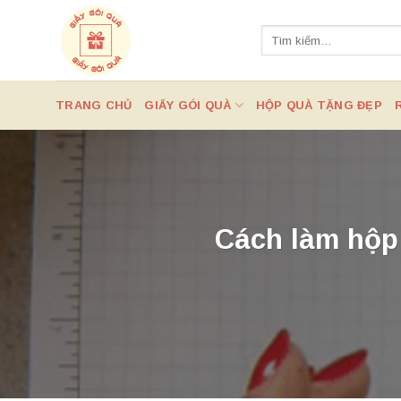
Chuyển
đến
Tìm
kiếm:
nội
dung
TRANG CHỦ
GIẤY GÓI QUÀ
HỘP QUÀ TẶNG ĐẸP
Cách làm hộp