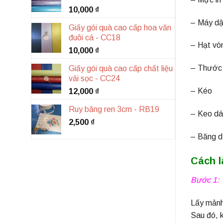
10,000
₫
– Máy dập
Giấy gói quà cao cấp hoa văn
đuôi cá - CC18
– Hạt vò
10,000
₫
– Thước 
Giấy gói quà cao cấp chất liệu
vải sọc - CC24
– Kéo
12,000
₫
Ruy băng ren 3cm - RB19
– Keo dá
2,500
₫
– Băng d
Cách 
Bước 1:
Lấy mảnh
Sau đó, 