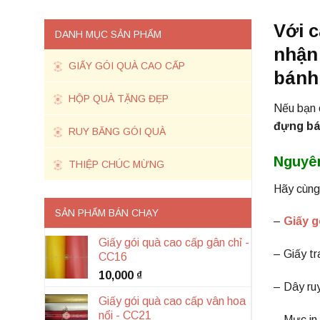
Với 
DANH MỤC SẢN PHẨM
nhận
GIẤY GÓI QUÀ CAO CẤP
bánh 
HỘP QUÀ TẶNG ĐẸP
Nếu bạn 
đựng b
RUY BĂNG GÓI QUÀ
Nguyên
THIỆP CHÚC MỪNG
Hãy cùng
SẢN PHẨM BÁN CHẠY
–
Giấy g
Giấy gói quà cao cấp gân chỉ -
– Giấy tr
CC16
10,000
₫
– Dây ru
Giấy gói quà cao cấp vân hoa
nổi - CC21
– Mực in 