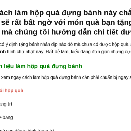
cách làm hộp quà đựng bánh này chắ
 sẽ rất bất ngờ với món quà bạn tặ
mà chúng tôi hướng dẫn chi tiết dư
có ý định tặng bánh nhân dịp nào đó mà chưa có được hộp quà ư
ánh
hình chữ nhật này. Rất dễ làm, kiểu dáng đơn giản nhưng cực
 liệu làm hộp quà đựng bánh
 xem ngay cách làm hộp quà đựng bánh cần phải chuẩn bị ngay 
ói hộp quà
ang trí
y-băng
và con dấu in hình trang trí