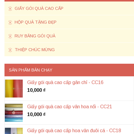
GIẤY GÓI QUÀ CAO CẤP
HỘP QUÀ TẶNG ĐẸP
RUY BĂNG GÓI QUÀ
THIỆP CHÚC MỪNG
SẢN PHẨM BÁN CHẠY
Giấy gói quà cao cấp gân chỉ - CC16
10,000
₫
Giấy gói quà cao cấp vân hoa nổi - CC21
10,000
₫
Giấy gói quà cao cấp hoa văn đuôi cá - CC18